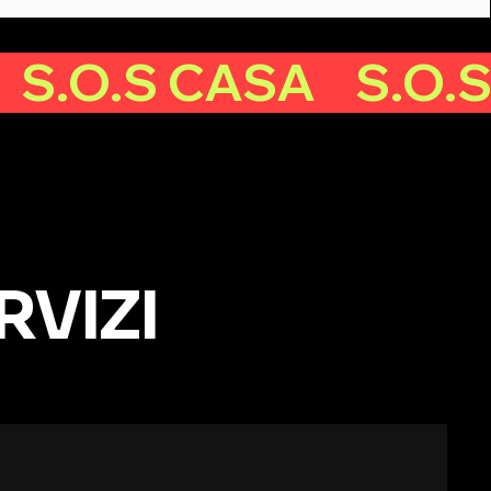
RVIZI